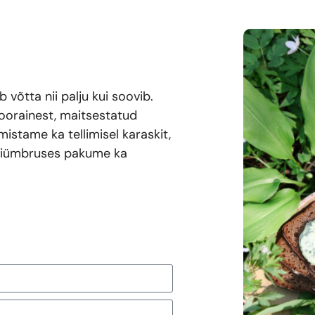
 võtta nii palju kui soovib.
toorainest, maitsestatud
stame ka tellimisel karaskit,
lähiümbruses pakume ka