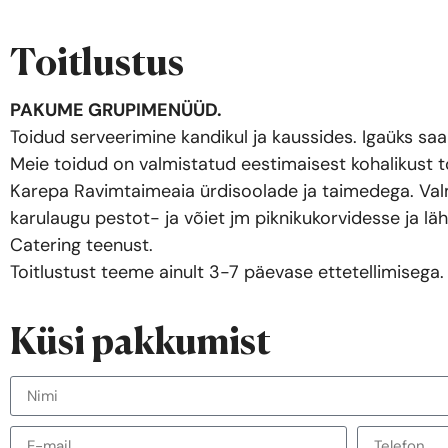
Toitlustus
PAKUME GRUPIMENÜÜD.
Toidud serveerimine kandikul ja kaussides. Igaüks saab
Meie toidud on valmistatud eestimaisest kohalikust 
Karepa Ravimtaimeaia ürdisoolade ja taimedega. Valmi
karulaugu pestot- ja võiet jm piknikukorvidesse ja 
Catering teenust.
Toitlustust teeme ainult 3-7 päevase ettetellimisega.
Küsi pakkumist