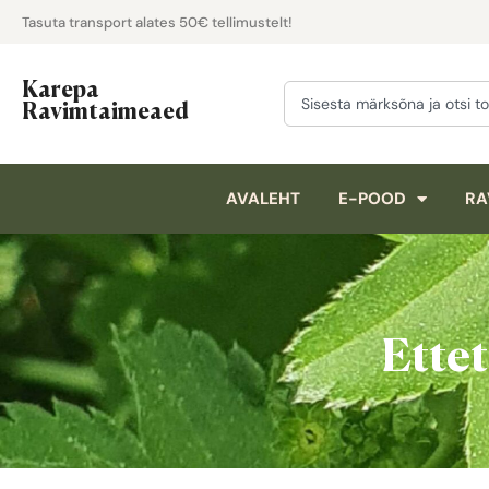
Tasuta transport alates 50€ tellimustelt!
Karepa
Ravimtaimeaed
AVALEHT
E-POOD
RA
Ettet