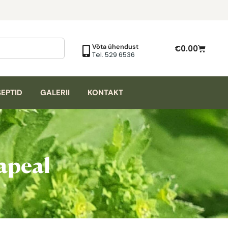
Võta ühendust
€
0.00
Tel. 529 6536
EPTID
GALERII
KONTAKT
hapeal