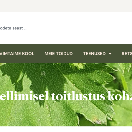
VIMTAIME KOOL
MEIE TOIDUD
TEENUSED
RETS
ellimisel toitlustus ko