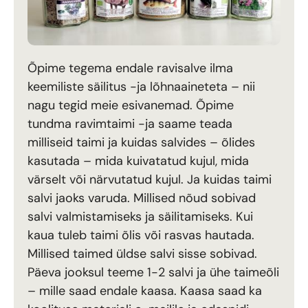
Õpime tegema endale ravisalve ilma
keemiliste säilitus -ja lõhnaaineteta – nii
nagu tegid meie esivanemad. Õpime
tundma ravimtaimi -ja saame teada
milliseid taimi ja kuidas salvides – õlides
kasutada – mida kuivatatud kujul, mida
värselt või närvutatud kujul. Ja kuidas taimi
salvi jaoks varuda. Millised nõud sobivad
salvi valmistamiseks ja säilitamiseks. Kui
kaua tuleb taimi õlis või rasvas hautada.
Millised taimed üldse salvi sisse sobivad.
Päeva jooksul teeme 1-2 salvi ja ühe taimeõli
– mille saad endale kaasa. Kaasa saad ka