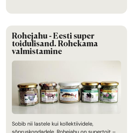
Rohejahu - Eesti super
toidulisand. Rohekama
valmistamine
Sobib nii lastele kui kollektiividele,
sõpruskondadele. Rohejahu on supertoit –