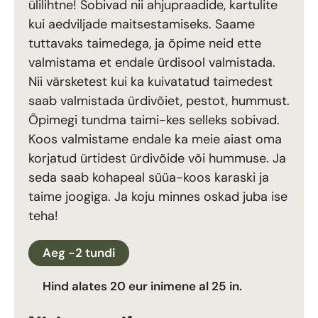
ülilihtne! Sobivad nii ahjupraadide, kartulite
kui aedviljade maitsestamiseks. Saame
tuttavaks taimedega, ja õpime neid ette
valmistama et endale ürdisool valmistada.
Nii värsketest kui ka kuivatatud taimedest
saab valmistada ürdivõiet, pestot, hummust.
Õpimegi tundma taimi-kes selleks sobivad.
Koos valmistame endale ka meie aiast oma
korjatud ürtidest ürdivõide või hummuse. Ja
seda saab kohapeal süüa-koos karaski ja
taime joogiga. Ja koju minnes oskad juba ise
teha!
Aeg -2 tundi
Hind alates 20 eur inimene al 25 in.