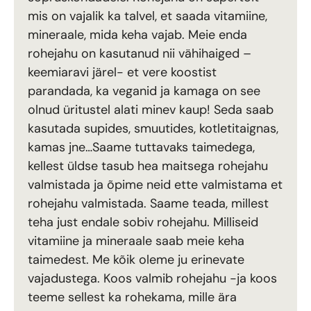
mis on vajalik ka talvel, et saada vitamiine,
mineraale, mida keha vajab. Meie enda
rohejahu on kasutanud nii vähihaiged –
keemiaravi järel- et vere koostist
parandada, ka veganid ja kamaga on see
olnud üritustel alati minev kaup! Seda saab
kasutada supides, smuutides, kotletitaignas,
kamas jne…Saame tuttavaks taimedega,
kellest üldse tasub hea maitsega rohejahu
valmistada ja õpime neid ette valmistama et
rohejahu valmistada. Saame teada, millest
teha just endale sobiv rohejahu. Milliseid
vitamiine ja mineraale saab meie keha
taimedest. Me kõik oleme ju erinevate
vajadustega. Koos valmib rohejahu -ja koos
teeme sellest ka rohekama, mille ära