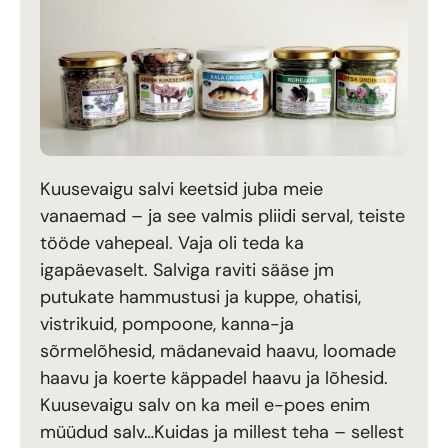
Kuusevaigu salvi keetsid juba meie
vanaemad – ja see valmis pliidi serval, teiste
tööde vahepeal. Vaja oli teda ka
igapäevaselt. Salviga raviti sääse jm
putukate hammustusi ja kuppe, ohatisi,
vistrikuid, pompoone, kanna-ja
sõrmelõhesid, mädanevaid haavu, loomade
haavu ja koerte käppadel haavu ja lõhesid.
Kuusevaigu salv on ka meil e-poes enim
müüdud salv…Kuidas ja millest teha – sellest