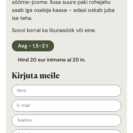
sööme-joome. Ilusa suure paki rohejahu
saab iga osaleja kaasa – edasi oskab juba
ise teha.
Soovi korral ka lõunasöök või eine.
Aeg - 1,5-2 t
Hind 20 eur inimene al 20 in.
Kirjuta meile