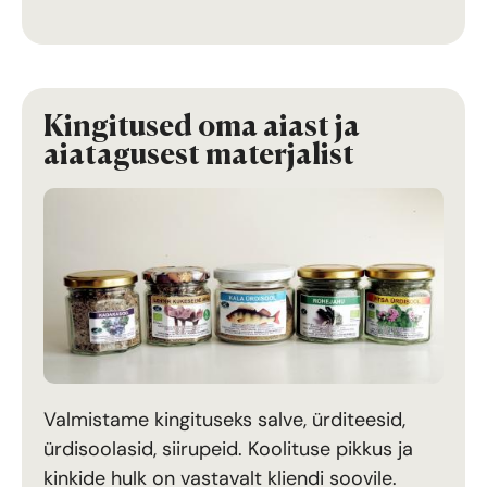
Kingitused oma aiast ja
aiatagusest materjalist
Valmistame kingituseks salve, ürditeesid,
ürdisoolasid, siirupeid. Koolituse pikkus ja
kinkide hulk on vastavalt kliendi soovile.