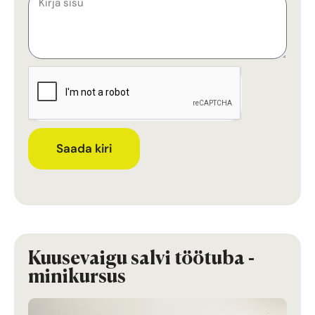
Saada kiri
Kuusevaigu salvi töötuba -
minikursus