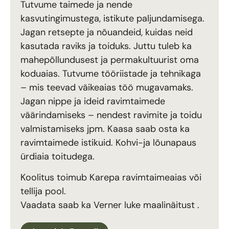
Tutvume taimede ja nende
kasvutingimustega, istikute paljundamisega.
Jagan retsepte ja nõuandeid, kuidas neid
kasutada raviks ja toiduks. Juttu tuleb ka
mahepõllundusest ja permakultuurist oma
koduaias. Tutvume tööriistade ja tehnikaga
– mis teevad väikeaias töö mugavamaks.
Jagan nippe ja ideid ravimtaimede
väärindamiseks – nendest ravimite ja toidu
valmistamiseks jpm. Kaasa saab osta ka
ravimtaimede istikuid. Kohvi-ja lõunapaus
ürdiaia toitudega.
Koolitus toimub Karepa ravimtaimeaias või
tellija pool.
Vaadata saab ka Verner luke maalinäitust .