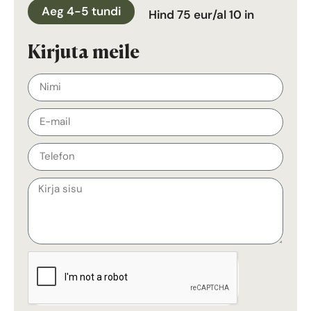
Aeg 4-5 tundi
Hind 75 eur/al 10 in
Kirjuta meile