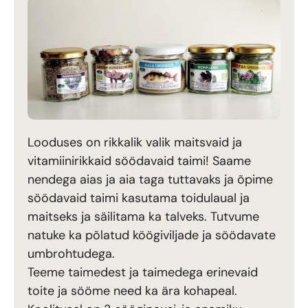
Looduses on rikkalik valik maitsvaid ja
vitamiinirikkaid söödavaid taimi! Saame
nendega aias ja aia taga tuttavaks ja õpime
söödavaid taimi kasutama toidulaual ja
maitseks ja säilitama ka talveks. Tutvume
natuke ka põlatud köögiviljade ja söödavate
umbrohtudega.
Teeme taimedest ja taimedega erinevaid
toite ja sööme need ka ära kohapeal.