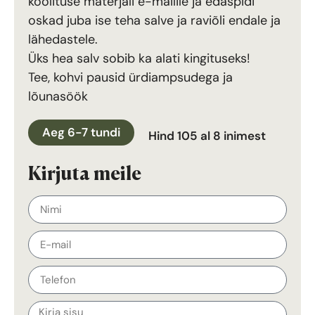
koolituse materjali e-mailile ja edaspidi
oskad juba ise teha salve ja raviõli endale ja
lähedastele.
Üks hea salv sobib ka alati kingituseks!
Tee, kohvi pausid ürdiampsudega ja
lõunasöök
Aeg 6-7 tundi
Hind 105 al 8 inimest
Kirjuta meile