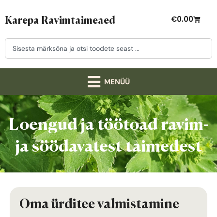
Karepa Ravimtaimeaed
€
0.00
Loengud ja töötoad ravim-
ja söödavatest taimedest
Oma ürditee valmistamine