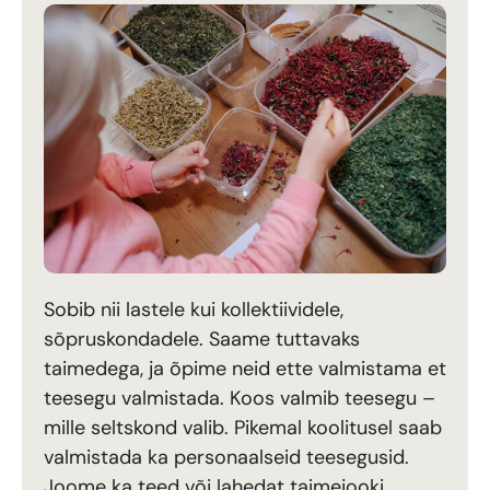
Sobib nii lastele kui kollektiividele,
sõpruskondadele. Saame tuttavaks
taimedega, ja õpime neid ette valmistama et
teesegu valmistada. Koos valmib teesegu –
mille seltskond valib. Pikemal koolitusel saab
valmistada ka personaalseid teesegusid.
Joome ka teed või lahedat taimejooki.