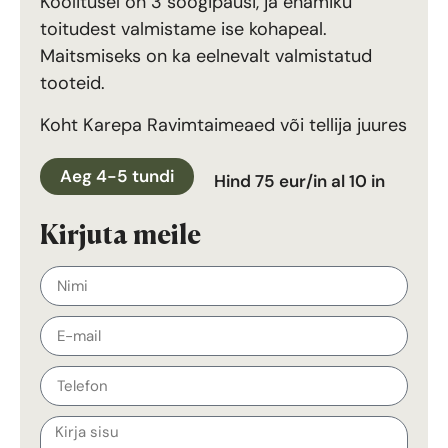
Koolitusel on 3 söögipausi, ja enamiku
toitudest valmistame ise kohapeal.
Maitsmiseks on ka eelnevalt valmistatud
tooteid.
Koht Karepa Ravimtaimeaed või tellija juures
Aeg 4-5 tundi
Hind 75 eur/in al 10 in
Kirjuta meile