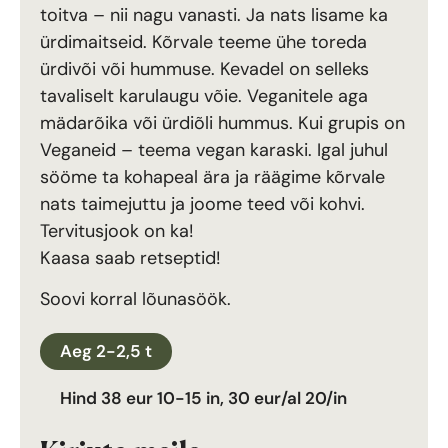
toitva – nii nagu vanasti. Ja nats lisame ka
ürdimaitseid. Kõrvale teeme ühe toreda
ürdivõi või hummuse. Kevadel on selleks
tavaliselt karulaugu võie. Veganitele aga
mädarõika või ürdiõli hummus. Kui grupis on
Veganeid – teema vegan karaski. Igal juhul
sööme ta kohapeal ära ja räägime kõrvale
nats taimejuttu ja joome teed või kohvi.
Tervitusjook on ka!
Kaasa saab retseptid!
Soovi korral lõunasöök.
Aeg 2-2,5 t
Hind 38 eur 10-15 in, 30 eur/al 20/in