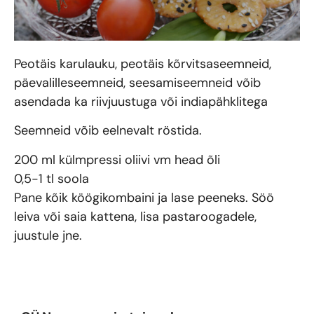
Peotäis karulauku, peotäis kõrvitsaseemneid,
päevalilleseemneid, seesamiseemneid võib
asendada ka riivjuustuga või indiapähklitega
Seemneid võib eelnevalt röstida.
200 ml külmpressi oliivi vm head õli
0,5-1 tl soola
Pane kõik köögikombaini ja lase peeneks. Söö
leiva või saia kattena, lisa pastaroogadele,
juustule jne.