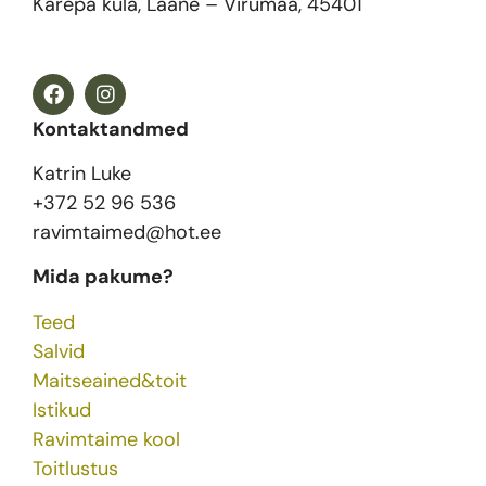
Karepa küla, Lääne – Virumaa, 45401
Kontaktandmed
Katrin Luke
+372 52 96 536
ravimtaimed@hot.ee
Mida pakume?
Teed
Salvid
Maitseained&toit
Istikud
Ravimtaime kool
Toitlustus