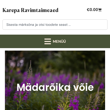
Karepa Ravimtaimeaed
€
0.00
Mädarõika võie