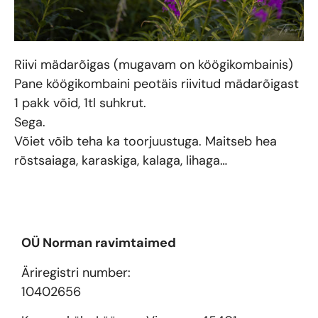
Riivi mädarõigas (mugavam on köögikombainis)
Pane köögikombaini peotäis riivitud mädarõigast
1 pakk võid, 1tl suhkrut.
Sega.
Võiet võib teha ka toorjuustuga. Maitseb hea
röstsaiaga, karaskiga, kalaga, lihaga…
OÜ Norman ravimtaimed
Äriregistri number:
10402656