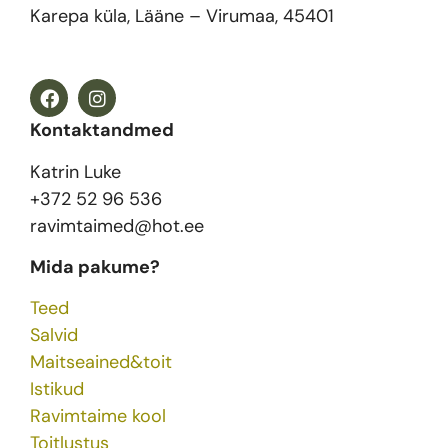
Karepa küla, Lääne – Virumaa, 45401
Kontaktandmed
Katrin Luke
+372 52 96 536
ravimtaimed@hot.ee
Mida pakume?
Teed
Salvid
Maitseained&toit
Istikud
Ravimtaime kool
Toitlustus