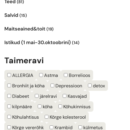
Teed
(81)
Salvid
(15)
Maitseained&toit
(19)
Istikud (1 mai-30.oktoobrini)
(14)
Taimeravi
ALLERGIA
Astma
Borrelioos
Bronhiit ja köha
Depressioon
detox
Diabeet
järelravi
Kasvajad
kilpnääre
köha
Kõhukinnisus
Kõhulahtisus
Kõrge kolesterool
Kõrge vererõhk
Krambid
külmetus