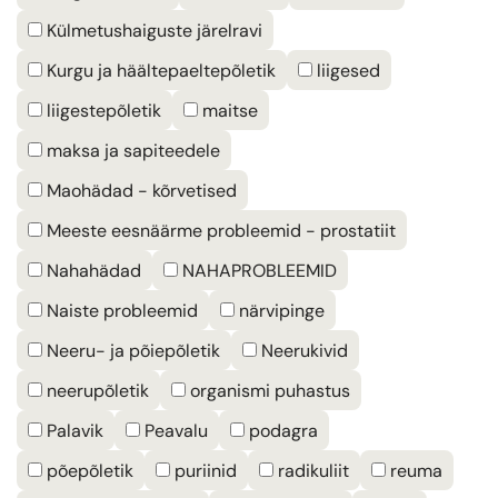
Külmetushaiguste järelravi
Kurgu ja häältepaeltepõletik
liigesed
liigestepõletik
maitse
maksa ja sapiteedele
Maohädad - kõrvetised
Meeste eesnäärme probleemid - prostatiit
Nahahädad
NAHAPROBLEEMID
Naiste probleemid
närvipinge
Neeru- ja põiepõletik
Neerukivid
neerupõletik
organismi puhastus
Palavik
Peavalu
podagra
põepõletik
puriinid
radikuliit
reuma