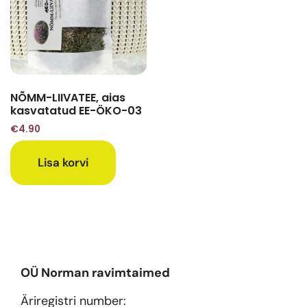
NÕMM-LIIVATEE, aias
kasvatatud EE-ÖKO-03
€
4.90
Lisa korvi
OÜ Norman ravimtaimed
Äriregistri number: