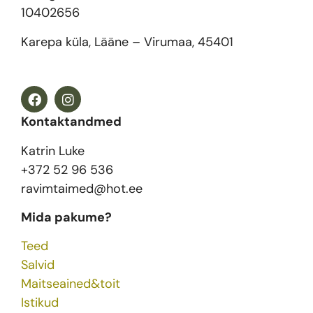
10402656
Karepa küla, Lääne – Virumaa, 45401
Kontaktandmed
Katrin Luke
+372 52 96 536
ravimtaimed@hot.ee
Mida pakume?
Teed
Salvid
Maitseained&toit
Istikud