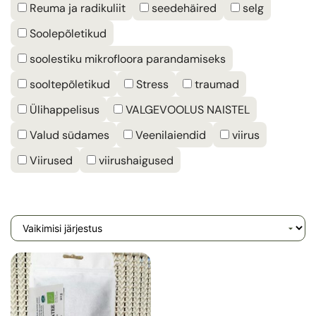
Reuma ja radikuliit
seedehäired
selg
Soolepõletikud
soolestiku mikrofloora parandamiseks
sooltepõletikud
Stress
traumad
Ülihappelisus
VALGEVOOLUS NAISTEL
Valud südames
Veenilaiendid
viirus
Viirused
viirushaigused