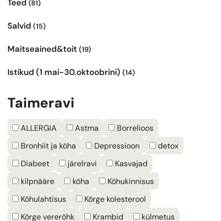
Teed
(81)
Salvid
(15)
Maitseained&toit
(19)
Istikud (1 mai-30.oktoobrini)
(14)
Taimeravi
ALLERGIA
Astma
Borrelioos
Bronhiit ja köha
Depressioon
detox
Diabeet
järelravi
Kasvajad
kilpnääre
köha
Kõhukinnisus
Kõhulahtisus
Kõrge kolesterool
Kõrge vererõhk
Krambid
külmetus