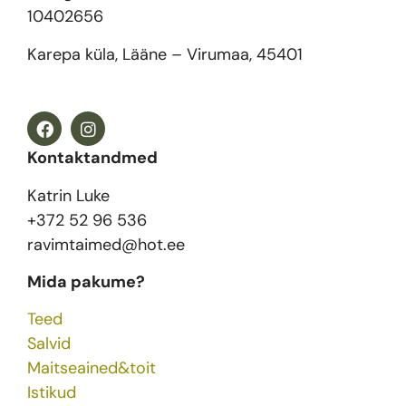
10402656
Karepa küla, Lääne – Virumaa, 45401
Kontaktandmed
Katrin Luke
+372 52 96 536
ravimtaimed@hot.ee
Mida pakume?
Teed
Salvid
Maitseained&toit
Istikud