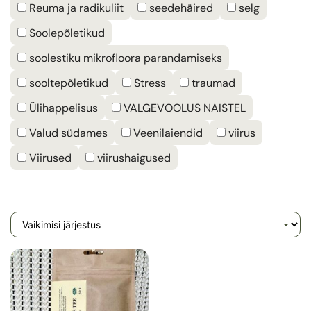
Reuma ja radikuliit
seedehäired
selg
Soolepõletikud
soolestiku mikrofloora parandamiseks
sooltepõletikud
Stress
traumad
Ülihappelisus
VALGEVOOLUS NAISTEL
Valud südames
Veenilaiendid
viirus
Viirused
viirushaigused