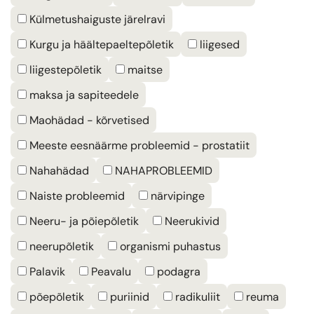
Külmetushaiguste järelravi
Kurgu ja häältepaeltepõletik
liigesed
liigestepõletik
maitse
maksa ja sapiteedele
Maohädad - kõrvetised
Meeste eesnäärme probleemid - prostatiit
Nahahädad
NAHAPROBLEEMID
Naiste probleemid
närvipinge
Neeru- ja põiepõletik
Neerukivid
neerupõletik
organismi puhastus
Palavik
Peavalu
podagra
põepõletik
puriinid
radikuliit
reuma