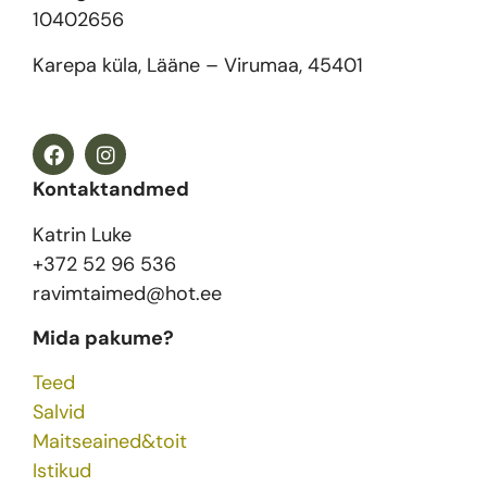
10402656
Karepa küla, Lääne – Virumaa, 45401
Kontaktandmed
Katrin Luke
+372 52 96 536
ravimtaimed@hot.ee
Mida pakume?
Teed
Salvid
Maitseained&toit
Istikud