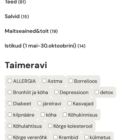
Teed
(81)
Salvid
(15)
Maitseained&toit
(19)
Istikud (1 mai-30.oktoobrini)
(14)
Taimeravi
ALLERGIA
Astma
Borrelioos
Bronhiit ja köha
Depressioon
detox
Diabeet
järelravi
Kasvajad
kilpnääre
köha
Kõhukinnisus
Kõhulahtisus
Kõrge kolesterool
Kõrge vererõhk
Krambid
külmetus