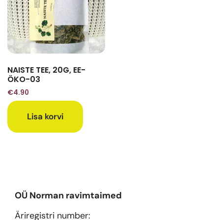
NAISTE TEE, 20G, EE-
ÖKO-03
€
4.90
Lisa korvi
OÜ Norman ravimtaimed
Äriregistri number: