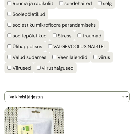
Reuma ja radikuliit
seedehäired
selg
Soolepõletikud
soolestiku mikrofloora parandamiseks
sooltepõletikud
Stress
traumad
Ülihappelisus
VALGEVOOLUS NAISTEL
Valud südames
Veenilaiendid
viirus
Viirused
viirushaigused