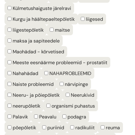
Külmetushaiguste järelravi
Kurgu ja häältepaeltepõletik
liigesed
liigestepõletik
maitse
maksa ja sapiteedele
Maohädad - kõrvetised
Meeste eesnäärme probleemid - prostatiit
Nahahädad
NAHAPROBLEEMID
Naiste probleemid
närvipinge
Neeru- ja põiepõletik
Neerukivid
neerupõletik
organismi puhastus
Palavik
Peavalu
podagra
põepõletik
puriinid
radikuliit
reuma