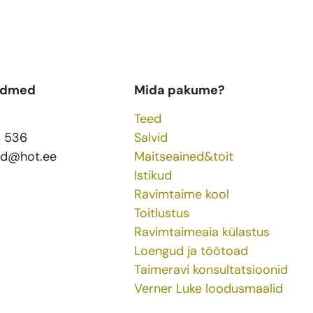
ndmed
Mida pakume?
Teed
6 536
Salvid
ed@hot.ee
Maitseained&toit
Istikud
Ravimtaime kool
Toitlustus
Ravimtaimeaia külastus
Loengud ja töötoad
Taimeravi konsultatsioonid
Verner Luke loodusmaalid