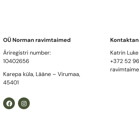
OÜ Norman ravimtaimed
Kontakta
Äriregistri number:
Katrin Luke
10402656
+372 52 9
ravimtaim
Karepa küla, Lääne – Virumaa,
45401