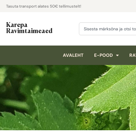
Tasuta transport alates 50€ tellimustelt!
Karepa
Ravimtaimeaed
AVALEHT
E-POOD
RA