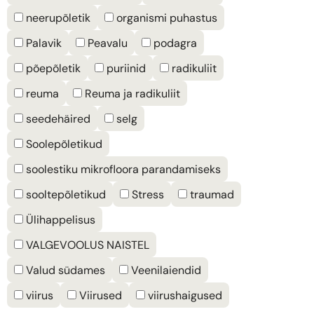
neerupõletik
organismi puhastus
Palavik
Peavalu
podagra
põepõletik
puriinid
radikuliit
reuma
Reuma ja radikuliit
seedehäired
selg
Soolepõletikud
soolestiku mikrofloora parandamiseks
sooltepõletikud
Stress
traumad
Ülihappelisus
VALGEVOOLUS NAISTEL
Valud südames
Veenilaiendid
viirus
Viirused
viirushaigused