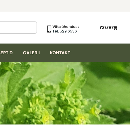
Võta ühendust
€
0.00
Tel. 529 6536
EPTID
GALERII
KONTAKT