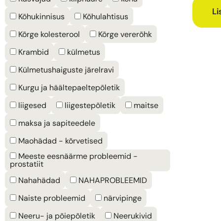
Li
Kõhukinnisus
Kõhulahtisus
Kõrge kolesterool
Kõrge vererõhk
Krambid
külmetus
Külmetushaiguste järelravi
Kurgu ja häältepaeltepõletik
liigesed
liigestepõletik
maitse
maksa ja sapiteedele
Maohädad - kõrvetised
Meeste eesnäärme probleemid -
prostatiit
Nahahädad
NAHAPROBLEEMID
Naiste probleemid
närvipinge
Neeru- ja põiepõletik
Neerukivid