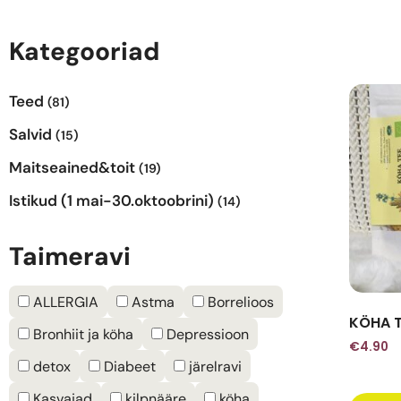
Kategooriad
Teed
(81)
Salvid
(15)
Maitseained&toit
(19)
Istikud (1 mai-30.oktoobrini)
(14)
Taimeravi
ALLERGIA
Astma
Borrelioos
KÖHA T
Bronhiit ja köha
Depressioon
€
4.90
detox
Diabeet
järelravi
Kasvajad
kilpnääre
köha