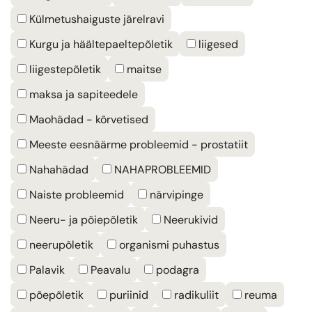
Külmetushaiguste järelravi
Kurgu ja häältepaeltepõletik
liigesed
liigestepõletik
maitse
maksa ja sapiteedele
Maohädad - kõrvetised
Meeste eesnäärme probleemid - prostatiit
Nahahädad
NAHAPROBLEEMID
Naiste probleemid
närvipinge
Neeru- ja põiepõletik
Neerukivid
neerupõletik
organismi puhastus
Palavik
Peavalu
podagra
põepõletik
puriinid
radikuliit
reuma