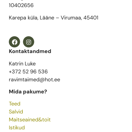
10402656
Karepa küla, Lääne – Virumaa, 45401
Kontaktandmed
Katrin Luke
+372 52 96 536
ravimtaimed@hot.ee
Mida pakume?
Teed
Salvid
Maitseained&toit
Istikud