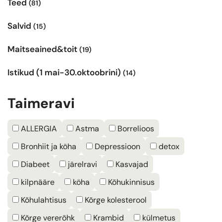
Teed
(81)
Salvid
(15)
Maitseained&toit
(19)
Istikud (1 mai-30.oktoobrini)
(14)
Taimeravi
ALLERGIA
Astma
Borrelioos
Bronhiit ja köha
Depressioon
detox
Diabeet
järelravi
Kasvajad
kilpnääre
köha
Kõhukinnisus
Kõhulahtisus
Kõrge kolesterool
Kõrge vererõhk
Krambid
külmetus