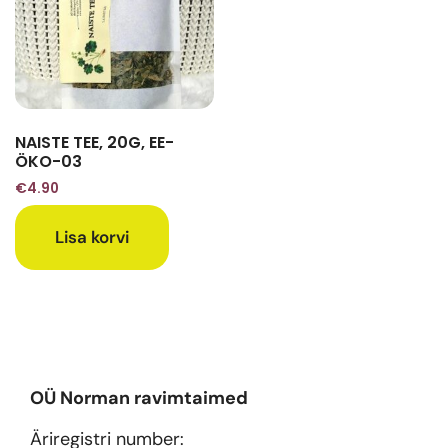
NAISTE TEE, 20G, EE-
ÖKO-03
€
4.90
Lisa korvi
OÜ Norman ravimtaimed
Äriregistri number: