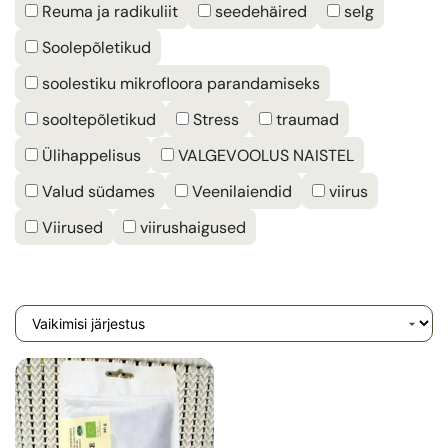
Reuma ja radikuliit
seedehäired
selg
Soolepõletikud
soolestiku mikrofloora parandamiseks
sooltepõletikud
Stress
traumad
Ülihappelisus
VALGEVOOLUS NAISTEL
Valud südames
Veenilaiendid
viirus
Viirused
viirushaigused