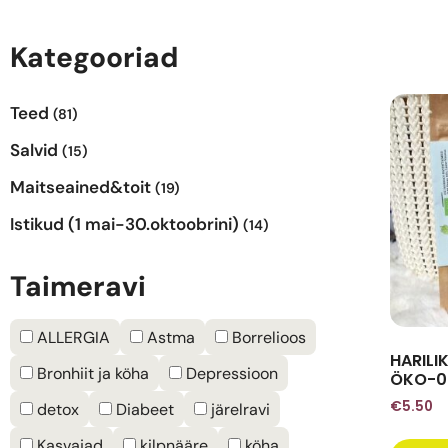
Kategooriad
Teed
(81)
Salvid
(15)
Maitseained&toit
(19)
Istikud (1 mai-30.oktoobrini)
(14)
Taimeravi
ALLERGIA
Astma
Borrelioos
HARILIK
Bronhiit ja köha
Depressioon
ÖKO-0
€
5.50
detox
Diabeet
järelravi
Kasvajad
kilpnääre
köha