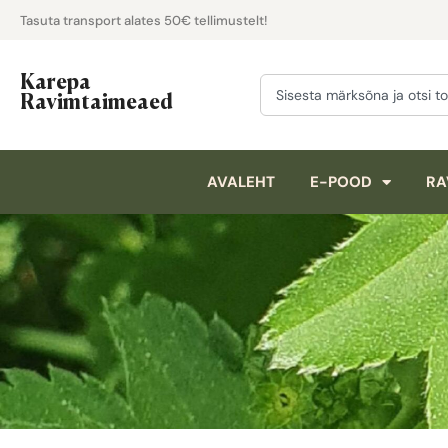
Tasuta transport alates 50€ tellimustelt!
Karepa
Ravimtaimeaed
AVALEHT
E-POOD
RA