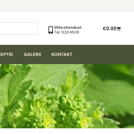
Võta ühendust
€
0.00
Tel. 529 6536
EPTID
GALERII
KONTAKT