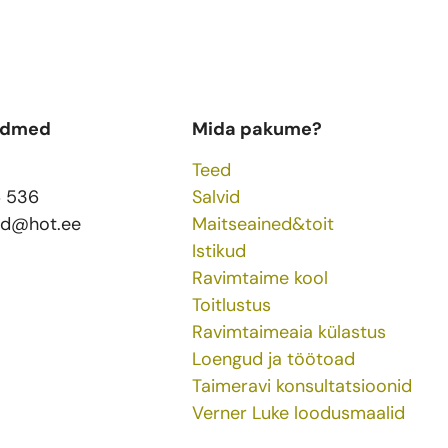
ndmed
Mida pakume?
Teed
6 536
Salvid
ed@hot.ee
Maitseained&toit
Istikud
Ravimtaime kool
Toitlustus
Ravimtaimeaia külastus
Loengud ja töötoad
Taimeravi konsultatsioonid
Verner Luke loodusmaalid