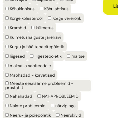
Li
Kõhukinnisus
Kõhulahtisus
Kõrge kolesterool
Kõrge vererõhk
Krambid
külmetus
Külmetushaiguste järelravi
Kurgu ja häältepaeltepõletik
liigesed
liigestepõletik
maitse
maksa ja sapiteedele
Maohädad - kõrvetised
Meeste eesnäärme probleemid -
prostatiit
Nahahädad
NAHAPROBLEEMID
Naiste probleemid
närvipinge
Neeru- ja põiepõletik
Neerukivid