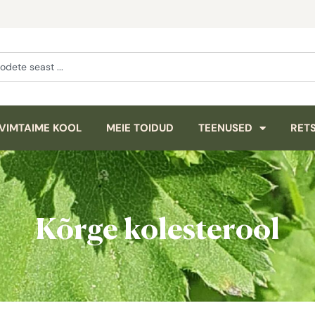
VIMTAIME KOOL
MEIE TOIDUD
TEENUSED
RETS
Kõrge kolesterool