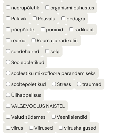
neerupõletik
organismi puhastus
Palavik
Peavalu
podagra
põepõletik
puriinid
radikuliit
reuma
Reuma ja radikuliit
seedehäired
selg
Soolepõletikud
soolestiku mikrofloora parandamiseks
sooltepõletikud
Stress
traumad
Ülihappelisus
VALGEVOOLUS NAISTEL
Valud südames
Veenilaiendid
viirus
Viirused
viirushaigused