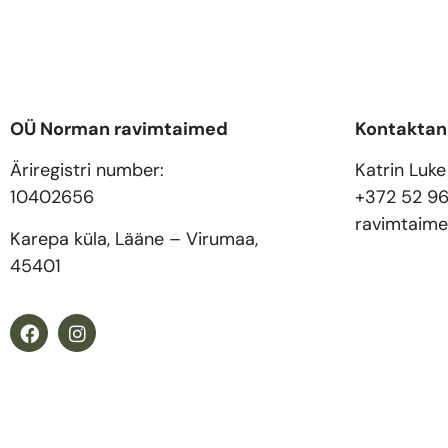
OÜ Norman ravimtaimed
Kontakta
Äriregistri number:
Katrin Luke
10402656
+372 52 9
ravimtaim
Karepa küla, Lääne – Virumaa,
45401