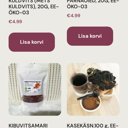
KULDVITS (METS
PÄRNAÕIED, 20G, EE-
KULDVITS), 20G, EE-
ÖKO-03
ÖKO-03
€
4.99
€
4.99
Lisa korvi
Lisa korvi
KIBUVITSAMARI
KASEKÄSN.100 g, EE-