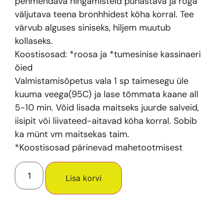
pehmendava hingamisteid puhastava ja röga
väljutava teena bronhhidest köha korral. Tee
värvub alguses siniseks, hiljem muutub
kollaseks.
Koostisosad: *roosa ja *tumesinise kassinaeri
õied
Valmistamisõpetus vala 1 sp taimesegu üle
kuuma veega(95C) ja lase tõmmata kaane all
5-10 min. Võid lisada maitseks juurde salveid,
iisipit või liivateed-aitavad köha korral. Sobib
ka münt vm maitsekas taim.
*Koostisosad pärinevad mahetootmisest
Lisa korvi