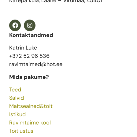
Karepa küla, Lääne – Virumaa, 45401
Kontaktandmed
Katrin Luke
+372 52 96 536
ravimtaimed@hot.ee
Mida pakume?
Teed
Salvid
Maitseained&toit
Istikud
Ravimtaime kool
Toitlustus