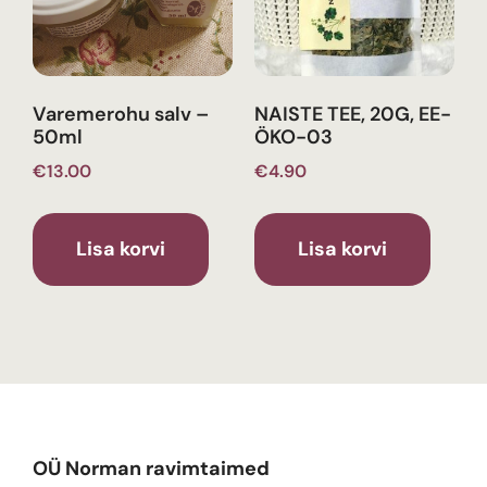
Varemerohu salv –
NAISTE TEE, 20G, EE-
50ml
ÖKO-03
€
13.00
€
4.90
Lisa korvi
Lisa korvi
OÜ Norman ravimtaimed