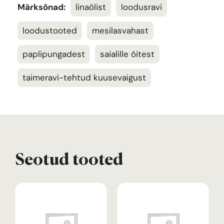
Märksõnad:
linaõlist
loodusravi
loodustooted
mesilasvahast
paplipungadest
saialille õitest
taimeravi-tehtud kuusevaigust
Seotud tooted