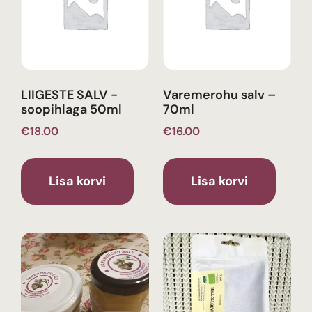
LIIGESTE SALV -
Varemerohu salv –
soopihlaga 50ml
70ml
€
18.00
€
16.00
Lisa korvi
Lisa korvi