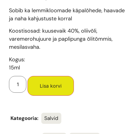
Sobib ka lemmikloomade käpalõhede, haavade
ja naha kahjustuste korral
Koostisosad: kuusevaik 40%, oliivõli,
varemerohujuure ja paplipunga õlitõmmis,
mesilasvaha.
Kogus:
15ml
Lisa korvi
Kategooria:
Salvid