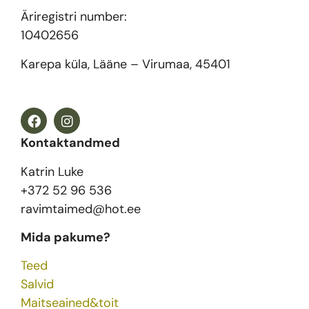
Äriregistri number:
10402656
Karepa küla, Lääne – Virumaa, 45401
Kontaktandmed
Katrin Luke
+372 52 96 536
ravimtaimed@hot.ee
Mida pakume?
Teed
Salvid
Maitseained&toit