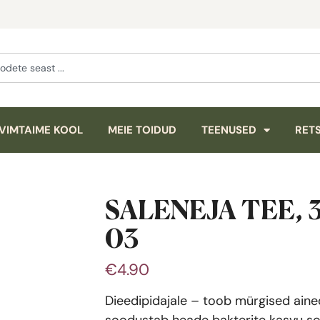
VIMTAIME KOOL
MEIE TOIDUD
TEENUSED
RETS
SALENEJA TEE, 
03
€
4.90
Dieedipidajale – toob mürgised aine