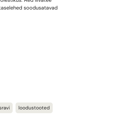
lestikus. Aed liivatee
, kaselehed soodusatavad
sravi
loodustooted