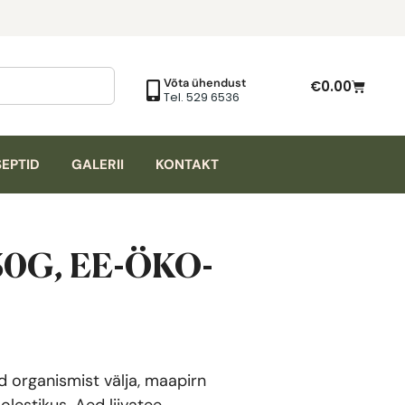
Võta ühendust
€
0.00
Tel. 529 6536
EPTID
GALERII
KONTAKT
30G, EE-ÖKO-
d organismist välja, maapirn