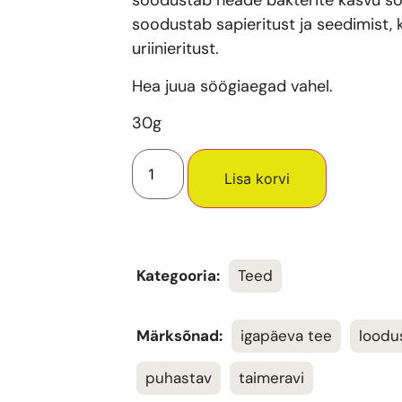
soodustab heade bakterite kasvu soo
soodustab sapieritust ja seedimist
uriinieritust.
Hea juua söögiaegad vahel.
30g
Lisa korvi
Kategooria:
Teed
Märksõnad:
igapäeva tee
loodu
puhastav
taimeravi