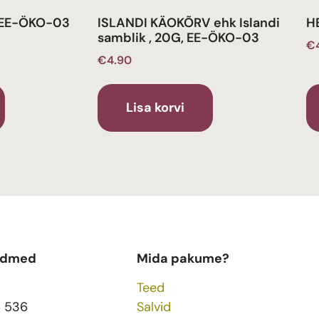
 EE-ÖKO-03
ISLANDI KÄOKÕRV ehk Islandi
H
samblik , 20G, EE-ÖKO-03
€
€
4.90
Lisa korvi
ndmed
Mida pakume?
Teed
6 536
Salvid