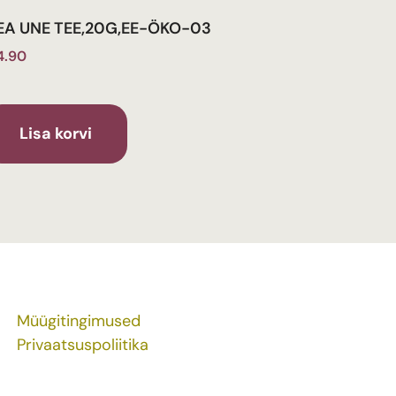
EA UNE TEE,20G,EE-ÖKO-03
4.90
Lisa korvi
Müügitingimused
Privaatsuspoliitika