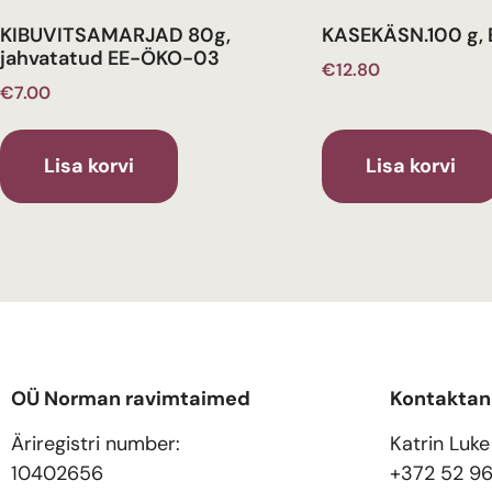
KIBUVITSAMARJAD 80g,
KASEKÄSN.100 g,
jahvatatud EE-ÖKO-03
€
12.80
€
7.00
Lisa korvi
Lisa korvi
OÜ Norman ravimtaimed
Kontakta
Äriregistri number:
Katrin Luke
10402656
+372 52 9